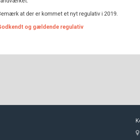
vandværket.
emærk at der er kommet et nyt regulativ i 2019.
Godkendt og gældende regulativ
K