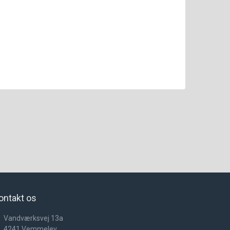
ontakt os
Vandværksvej 13a
4241
Vemmelev