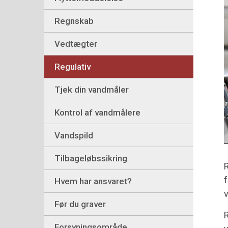
Regnskab
Vedtægter
Regulativ
Tjek din vandmåler
Kontrol af vandmålere
Vandspild
Tilbageløbssikring
R
f
Hvem har ansvaret?
v
Før du graver
R
Forsyningsområde