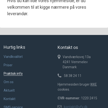
Hvis du kan lide vores hjemmeside, er du
velkommen til at kigge nærmere på vores
leverandør.
Hurtig links
Kontakt os
Vandkvalitet
Vandværksvej 13a
4241
Vemmelev
Priser
Danmark
Praktisk info
58 38 24 11
Om os
Hjemmesiden bruger
IKKE
cookies.
Aktuelt
CVR-nummer:
1220 2415
Kontakt
kontakt@vfv.dk
SMS-service