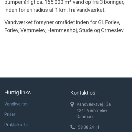
3
pumper årligt ca. 165.000 m
vand op fra 3 boringer,
inden for en radius af 1 km. fra vandværket.
Vandværket forsyner området inden for Gl. Forlev,
Forlev, Vemmelev, Hemmeshøj, Stude og Ormeslev.
Hurtig links
Kontakt os
Vandkvalitet
Vandværksvej 13a
4241
Vemmelev
Priser
Danmark
Praktisk info
58 38 24 11